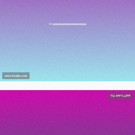
FIFA归化球员参加世界杯的条件与资格规则
解析及归化政策与要求解析