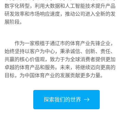
数字化转型，利用大数据和人工智能技术提升产品
研发效率和市场响应速度，推动公司进入全新的发
展阶段。
作为一家根植于通辽市的体育产业先锋企业，
始终坚持以客户为中心，秉承诚信、创新、责任、
共赢的核心价值观，致力于为全球消费者提供更加
卓越的体育产品和服务。未来，将继续迈向更高的
目标，为中国体育产业的发展贡献更多力量。
探索我们的世界