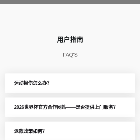
用户指南
FAQ'S
运动损伤怎么办？
2026世界杯官方合作网站——是否提供上门服务？
退款政策如何？