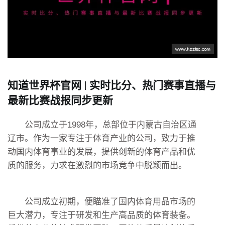
知道世界杯官网 | 实时比分、热门赛事直播与
最新比赛战报同步更新
公司成立于1998年，总部位于内蒙古自治区通
辽市。作为一家专注于体育产业的公司，致力于推
动国内体育事业的发展，提供创新的体育产品和优
质的服务，力求在激烈的市场竞争中脱颖而出。
公司成立初期，便瞄准了国内体育用品市场的
巨大潜力，专注于研发和生产高品质的体育装备。