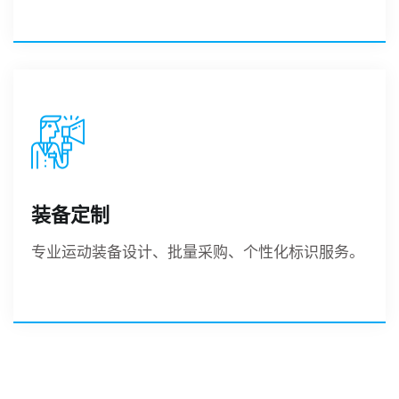
装备定制
专业运动装备设计、批量采购、个性化标识服务。