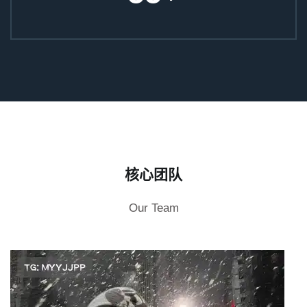
核心团队
Our Team