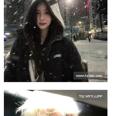
赵苏静
客服经理