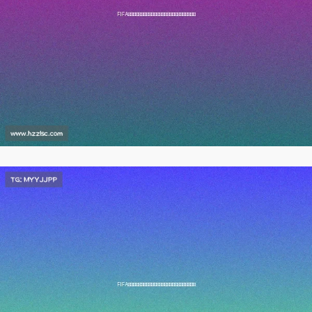
FIFA世界杯许尔勒闪耀瞬间回顾德国夺冠之
路与关键进球传奇篇