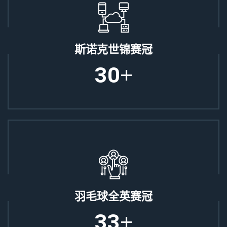
斯诺克世锦赛冠
30
+
羽毛球全英赛冠
33
+