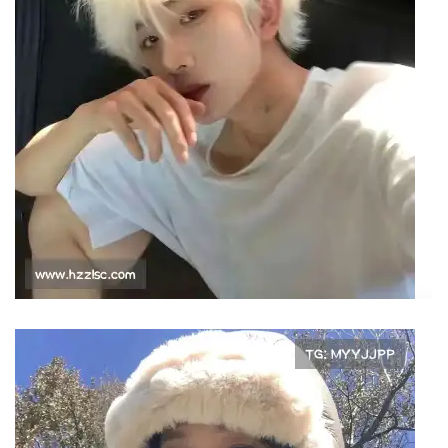
舒舜飚
客户经理