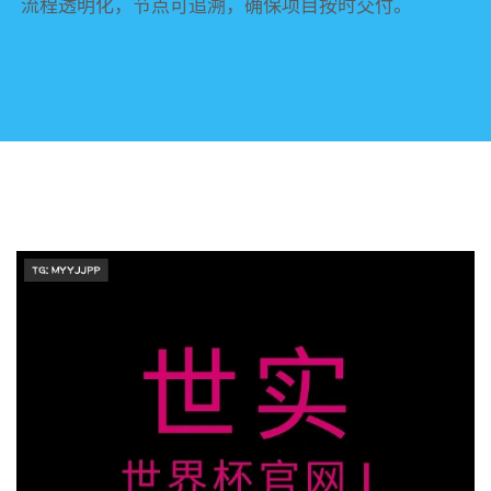
流程透明化，节点可追溯，确保项目按时交付。