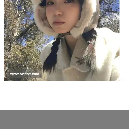
詹若
项目经理